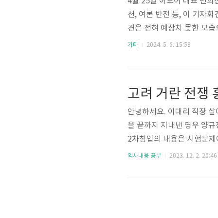
4월 25일 어도어 대표 민
션, 여론 반전 등, 이 기
견은 전혀 예상치 못한 모
판패션까지 알아보도록 하겠
기타
2024. 5. 6. 15:58
무상 배임죄에 대한 논란이 
대한 내용의 설명은 아래와 
하려는 시도를 한 후, 내부 
혐의로 경찰에 고발했습니다.
안녕하세요. 이대리 직장 살
을 끝까지 지내낸 영우 양
2차침입의 내용은 시험문제
만 고려군도 30만대군과 양
역사내용 공부
2023. 12. 2. 20:46
보면 고려군의 큰 피해가 있
다. 그렇기 때문에 지금와
으로 생각이 듭니다. 과연 
있지 않음)거란과 전쟁이 일