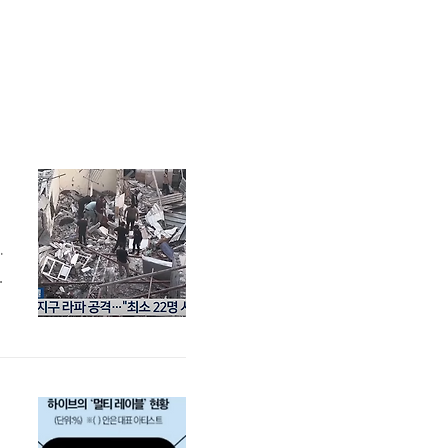
.
하
중
이
하