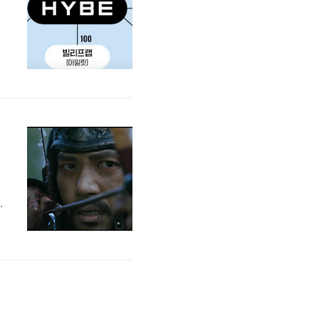
지
해
니
아