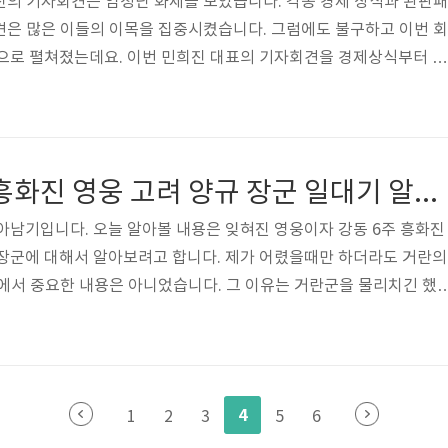
희진의 기자회견은 엄청난 화제를 모았습니다. 각종 경제 상식과 완판패
자회견은 많은 이들의 이목을 집중시켰습니다. 그럼에도 불구하고 이번 회
습으로 펼쳐졌는데요. 이번 민희진 대표의 기자회견을 경제상식부터 완
습니다. 민희진에 적영된 업무상 배임죄 민희진 대표에게 적용된 업
일었으나, 현재까지 그 혐의가 인정되기는 어려운 상황입니다. 이 에
같습니다. 하이브는 4월 22일 어도어 민희진 대표에게 경영권을 탈취
감사를 시작하고, 다음 날 민 대표를 포함한 A부대표 등을 업무상 배임
고려 거란 전쟁 흥화진 영웅 고려 양규 장군 일대기 알아보기
 여기서 업무상 배임죄..
아남기입니다. 오늘 알아볼 내용은 잊혀진 영웅이자 강동 6주 흥화진
규장군에 대해서 알아보려고 합니다. 제가 어렸을때만 하더라도 거란의
에서 중요한 내용은 아니었습니다. 그 이유는 거란군을 물리치긴 했
규와 강조를 잃었을만큼 큰 피해가 있었기 때문입니다. 하지만 생각
었지만, 양규장군이 있었기 때문에 거란의 대군을 막아낼 수 있었습
서 생각해보면 고려역사에서 정말 중요한 인물이며 존경받아 마땅한 분
어떤 분이실지 자세히 알아보도록 하겠습니다. 출생과정(기록으로 남
4
1
2
3
5
6
어나기 이전의 양규의 출생과 성장과정..