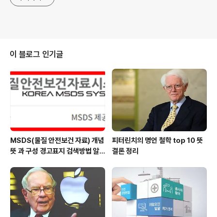
이 블로그 인기글
MSDS(물질 안전보건 자료) 개념
피터린치의 명언 철학 top 10 뜻
뜻 과 구성 경고표지 검색방법 알
결론 정리
아보기